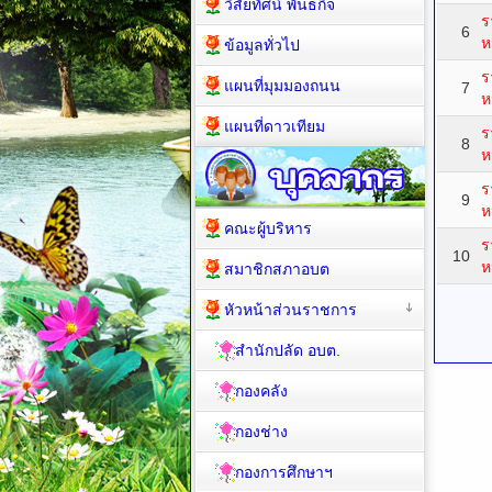
วิสัยทัศน์ พันธกิจ
ร
6
ห
ข้อมูลทั่วไป
ร
แผนที่มุมมองถนน
7
ห
แผนที่ดาวเทียม
ร
8
ห
ร
9
ห
คณะผู้บริหาร
ร
10
ห
สมาชิกสภาอบต
หัวหน้าส่วนราชการ
สำนักปลัด อบต.
กองคลัง
กองช่าง
กองการศึกษาฯ