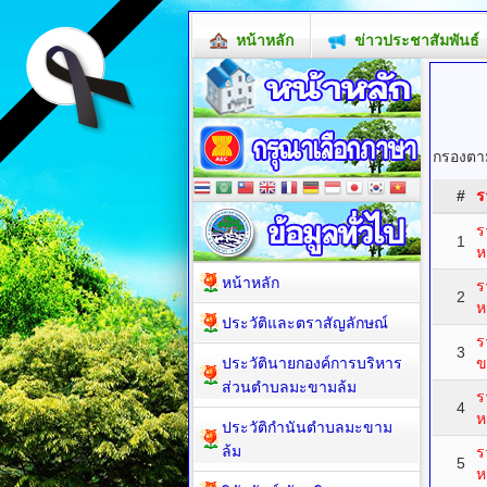
หน้าหลัก
ข่าวประชาสัมพันธ์
กรองตาม
#
ร
ร
1
ห
หน้าหลัก
ร
2
ห
ประวัติและตราสัญลักษณ์
ร
3
ประวัตินายกองค์การบริหาร
ข
ส่วนตำบลมะขามล้ม
ร
4
ห
ประวัติกำนันตำบลมะขาม
ล้ม
ร
5
ห