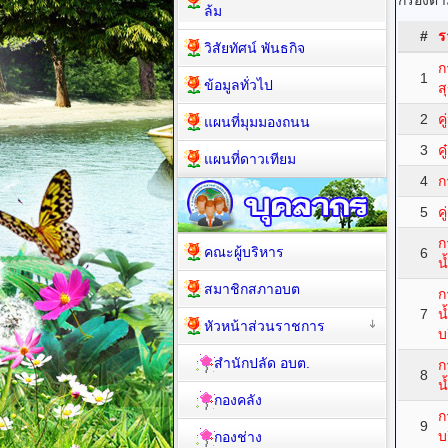
กรองตาม
ล้ม
#
ร
วิสัยทัศน์ พันธกิจ
ก
1
ข้อมูลทั่วไป
ส
2
ค
แผนที่มุมมองถนน
3
ค
แผนที่ดาวเทียม
4
ก
5
ค
ก
คณะผู้บริหาร
6
น
สมาชิกสภาอบต
ก
7
น
หัวหน้าส่วนราชการ
บ
สำนักปลัด อบต.
ก
8
น
กองคลัง
ก
9
บ
กองช่าง