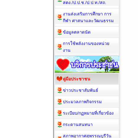
สตง./ป.ป.ช./ป.ป.ท./สถ.
งานส่งเสริมการศึกษา การ
กีฬา ศาสนาและวัฒนธรรม
ข้อมูลตลาดนัด
การใช้พลังงานของหน่วย
งาน
คู่มือประชาชน
ข่าวประชาสัมพันธ์
ประมวลภาพกิจกรรม
ระเบียบ/กฏหมายที่เกี่ยวข้อง
กระดานสนทนา
สภาพอากาศสุพรรณบุรีวัน