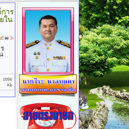
์การ
ัยใน
าร
น
1056
Kb