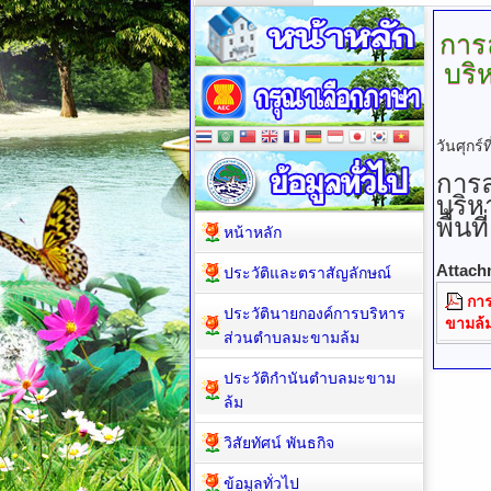
การ
บริ
วันศุกร
การล
บริห
พื้นที่
หน้าหลัก
Attach
ประวัติและตราสัญลักษณ์
การ
ประวัตินายกองค์การบริหาร
ขามล้
ส่วนตำบลมะขามล้ม
ประวัติกำนันตำบลมะขาม
ล้ม
วิสัยทัศน์ พันธกิจ
ข้อมูลทั่วไป